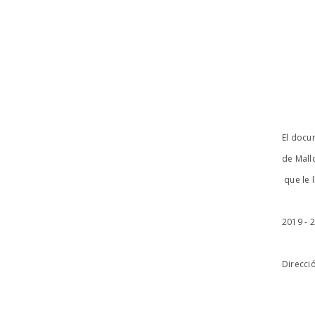
El docu
de Mall
que le 
2019 - 
Direcci